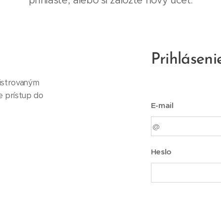
prihláste, alebo si založte nový účet.
Prihláseni
istrovaným
e prístup do
E-mail
Heslo