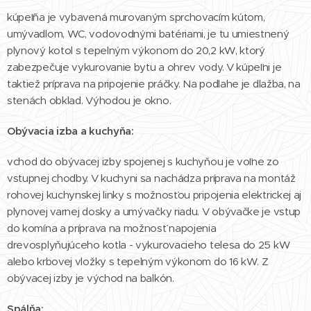
kúpeľňa je vybavená murovaným sprchovacím kútom,
umývadlom, WC, vodovodnými batériami, je tu umiestnený
plynový kotol s tepelným výkonom do 20,2 kW, ktorý
zabezpečuje vykurovanie bytu a ohrev vody. V kúpeľni je
taktiež príprava na pripojenie práčky. Na podlahe je dlažba, na
stenách obklad. Výhodou je okno.
Obývacia izba a kuchyňa:
vchod do obývacej izby spojenej s kuchyňou je voľne zo
vstupnej chodby. V kuchyni sa nachádza príprava na montáž
rohovej kuchynskej linky s možnosťou pripojenia elektrickej aj
plynovej varnej dosky a umývačky riadu. V obývačke je vstup
do komína a príprava na možnosť napojenia
drevosplyňujúceho kotla - vykurovacieho telesa do 25 kW
alebo krbovej vložky s tepelným výkonom do 16 kW. Z
obývacej izby je východ na balkón.
Spálňa: