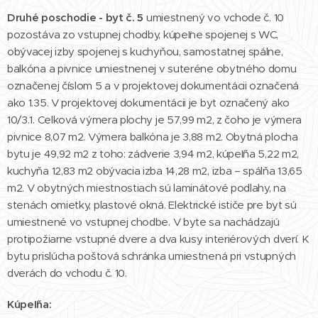
Druhé poschodie - byt č. 5
umiestnený vo vchode č. 10
pozostáva zo vstupnej chodby, kúpeľne spojenej s WC,
obývacej izby spojenej s kuchyňou, samostatnej spálne,
balkóna a pivnice umiestnenej v suteréne obytného domu
označenej číslom 5 a v projektovej dokumentácii označená
ako 1.35. V projektovej dokumentácii je byt označený ako
10/3.1. Celková výmera plochy je 57,99 m2, z čoho je výmera
pivnice 8,07 m2. Výmera balkóna je 3,88 m2. Obytná plocha
bytu je 49,92 m2 z toho: zádverie 3,94 m2, kúpeľňa 5,22 m2,
kuchyňa 12,83 m2 obývacia izba 14,28 m2, izba – spálňa 13,65
m2. V obytných miestnostiach sú laminátové podlahy, na
stenách omietky, plastové okná. Elektrické ističe pre byt sú
umiestnené vo vstupnej chodbe. V byte sa nachádzajú
protipožiarne vstupné dvere a dva kusy interiérových dverí. K
bytu prislúcha poštová schránka umiestnená pri vstupných
dverách do vchodu č. 10.
Kúpeľňa: