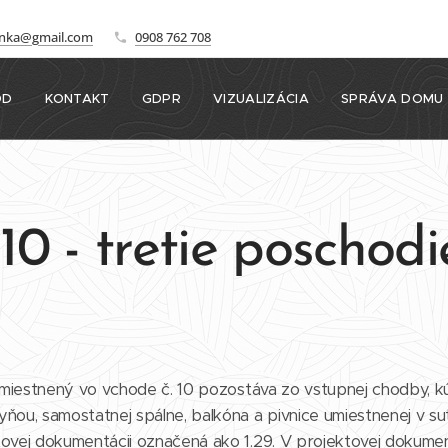
onka@gmail.com
0908 762 708
OD
KONTAKT
GDPR
VIZUALIZÁCIA
SPRÁVA DOMU
10 - tretie poschodie
miestnený vo vchode č. 10 pozostáva zo vstupnej chodby, k
hyňou, samostatnej spálne, balkóna a pivnice umiestnenej v
tovej dokumentácii označená ako 1.29. V projektovej dokume