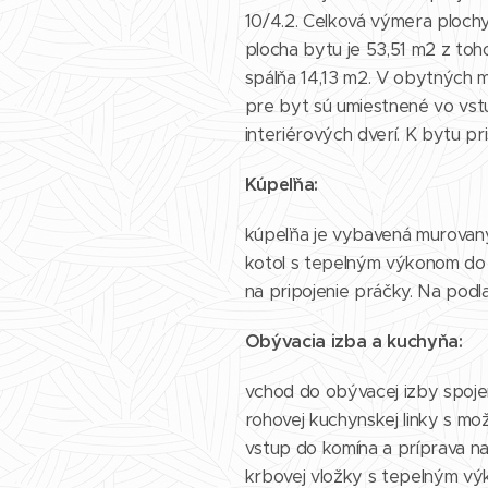
10/4.2. Celková výmera plochy
plocha bytu je 53,51 m2 z toh
spálňa 14,13 m2. V obytných mi
pre byt sú umiestnené vo vst
interiérových dverí. K bytu p
Kúpeľňa:
kúpeľňa je vybavená murovan
kotol s tepelným výkonom do 
na pripojenie práčky. Na podl
Obývacia izba a kuchyňa:
vchod do obývacej izby spoje
rohovej kuchynskej linky s mož
vstup do komína a príprava n
krbovej vložky s tepelným vý