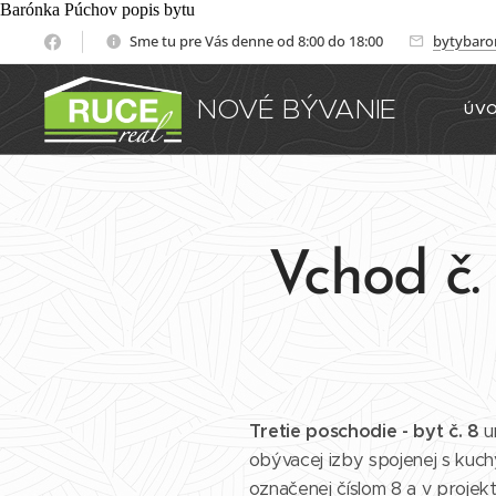
Barónka Púchov popis bytu
Sme tu pre Vás denne od 8:00 do 18:00
bytybar
NOVÉ
BÝVANIE
ÚV
Vchod č. 
Tretie poschodie - byt č. 8
u
obývacej izby spojenej s kuc
označenej číslom 8 a v projek