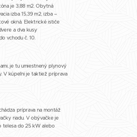
kóna je 3,88 m2. Obytná
cia izba 15,39 m2, izba –
ové okná. Elektrické ističe
dvere a dva kusy
do vchodu č. 10.
mi, je tu umiestnený plynový
V kúpeľni je taktiež príprava
achádza príprava na montáž
vačky riadu. V obývačke je
o telesa do 25 kW alebo