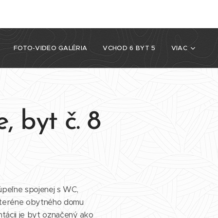
FOTO-VIDEO GALÉRIA
VCHOD 6 BYT 5
VIAC
, byt č. 8
úpeľne spojenej s WC,
 suteréne obytného domu
ntácii je byt označený ako