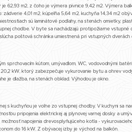
 je 62,93 m2, z čoho je výmera pivnice 9,42 m2. Výmera bal
o: zádverie 4,01 m2, kúpeľňa 5,64 m2, kuchyňa 14,34 m2 obýva
estnostiach sú laminátové podlahy, na stenách omietky, plast
upnej chodbe. V byte sa nachádzajú protipožiarne vstupné 
rislúcha poštová schránka umiestnená pri vstupných dverách 
ým sprchovacím kútom, umývadlom, WC, vodovodnými batéria
20,2 kW, ktorý zabezpečuje vykurovanie bytu a ohrev vody. 
ahe je dlažba, na stenách obklad. Výhodou je okno.
nej s kuchyňou je voľne zo vstupnej chodby. V kuchyni sa n
nosťou pripojenia elektrickej aj plynovej varnej dosky a umý
a možnosť napojenia drevosplyňujúceho kotla - vykurovacieh
konom do 16 kW. Z obývacej izby je východ na balkón.